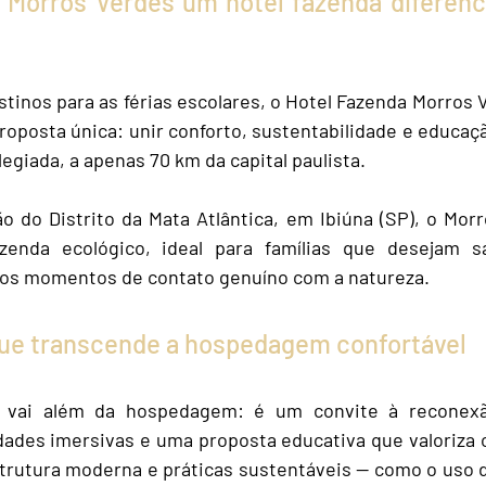
 Morros Verdes um hotel fazenda diferenci
tinos para as férias escolares, o Hotel Fazenda Morros 
roposta única: unir conforto, sustentabilidade e educaç
legiada, a apenas 70 km da capital paulista.
o do Distrito da Mata Atlântica, em Ibiúna (SP), o Mor
zenda ecológico, ideal para famílias que desejam sa
lhos momentos de contato genuíno com a natureza.
que transcende a hospedagem confortável
ia vai além da hospedagem: é um convite à reconex
dades imersivas e uma proposta educativa que valoriza 
trutura moderna e práticas sustentáveis — como o uso de