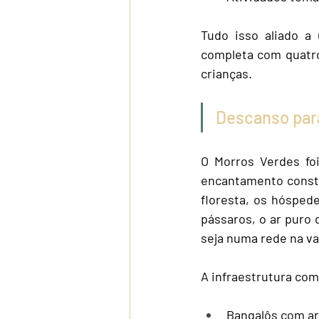
Tudo isso aliado a
completa com quatro 
crianças.
Descanso para
O Morros Verdes fo
encantamento consta
floresta, os hóspede
pássaros, o ar puro 
seja numa rede na va
A infraestrutura comp
Bangalôs com ar