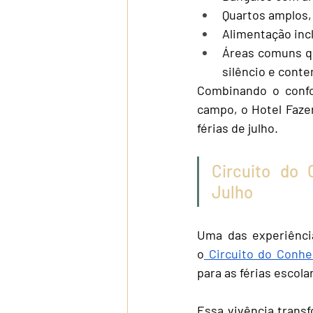
Quartos amplos,
Alimentação inc
Áreas comuns q
silêncio e cont
Combinando o confo
campo, o Hotel Faze
férias de julho.
Circuito do 
Julho
Uma das experiênci
o
 Circuito do Conh
para as férias escola
Essa vivência transf