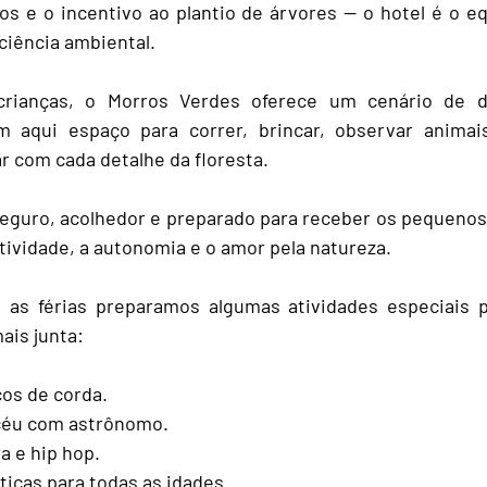
os e o incentivo ao plantio de árvores — o hotel é o equi
sciência ambiental.
crianças, o Morros Verdes oferece um cenário de de
aqui espaço para correr, brincar, observar animais,
r com cada detalhe da floresta. 
eguro, acolhedor e preparado para receber os pequenos 
tividade, a autonomia e o amor pela natureza.
 as férias preparamos algumas atividades especiais p
mais junta:
cos de corda.
céu com astrônomo.
a e hip hop.
icas para todas as idades.