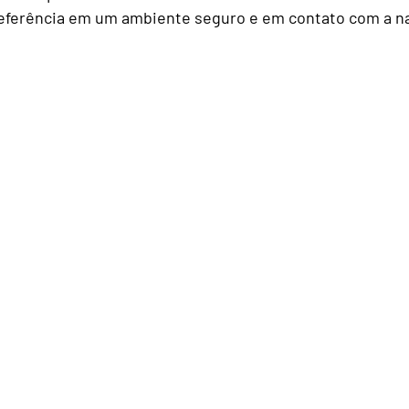
referência em um ambiente seguro e em contato com a n
Família
Viagem
Hos
ventos
wellness