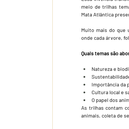
meio de trilhas tem
Mata Atlântica pres
Muito mais do que u
onde cada árvore, fo
Quais temas são abor
Natureza e biodi
Sustentabilidad
Importância da 
Cultura local e s
O papel dos ani
As trilhas contam c
animais, coleta de s