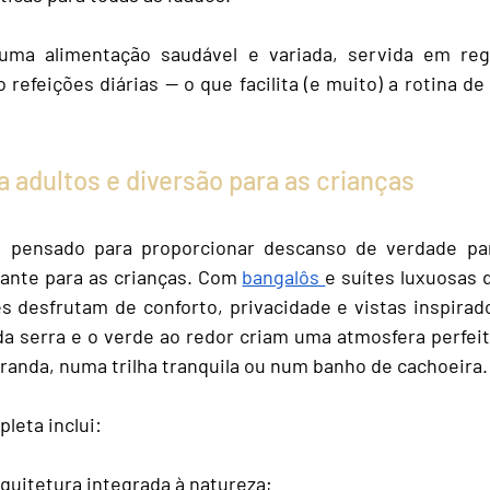
 uma alimentação saudável e variada, servida em re
refeições diárias — o que facilita (e muito) a rotina de
 adultos e diversão para as crianças
i pensado para proporcionar descanso de verdade par
nte para as crianças. Com 
bangalôs 
e suítes luxuosas d
s desfrutam de conforto, privacidade e vistas inspirad
da serra e o verde ao redor criam uma atmosfera perfeita
randa, numa trilha tranquila ou num banho de cachoeira.
leta inclui:
quitetura integrada à natureza;