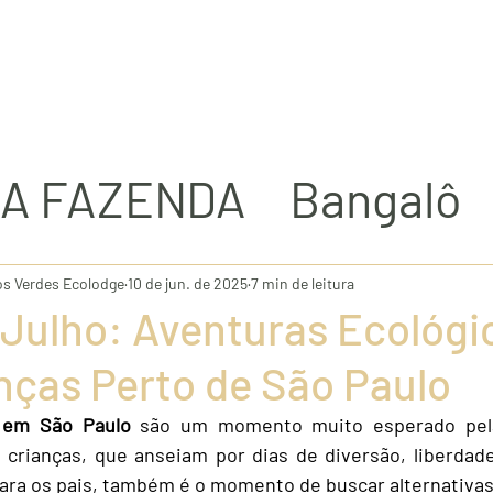
STRONOMIA
ECOLODGE
EVENTOS
BEM-ESTAR
P
 A FAZENDA
Bangalô
nda Ecológico
os Verdes Ecolodge
10 de jun. de 2025
7 min de leitura
 Julho: Aventuras Ecológi
pleta e bangalôs de lu
nças Perto de São Paulo
s em São Paulo
 são um momento muito esperado pelas
Hotel Fazenda
 crianças, que anseiam por dias de diversão, liberdade
 para os pais, também é o momento de buscar alternativas