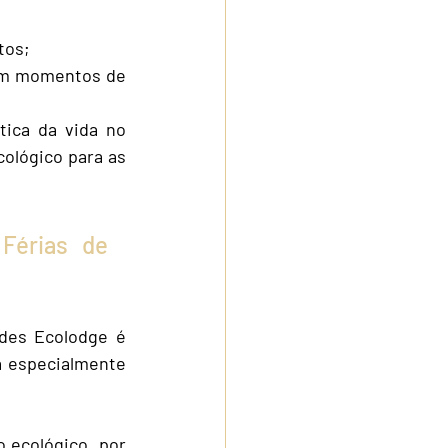
tos;
em momentos de 
ica da vida no 
lógico para as 
Férias de 
des Ecolodge é 
a especialmente 
 ecológico, por 