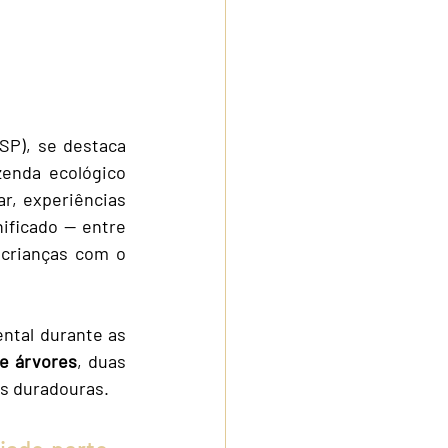
SP), se destaca 
enda ecológico 
r, experiências 
ificado — entre 
 crianças com o 
tal durante as 
de árvores
, duas 
s duradouras.