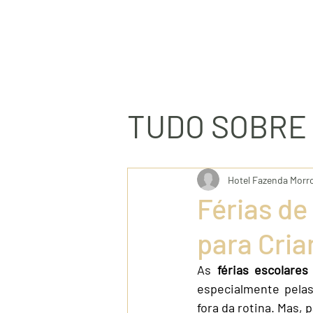
ACOMODAÇÕES
GA
TUDO SOBRE
Hotel Faze
Hotel Fazenda Morr
Férias de
Pensão com
para Cria
As 
férias escolare
Ecoturismo
especialmente pelas
fora da rotina. Mas,