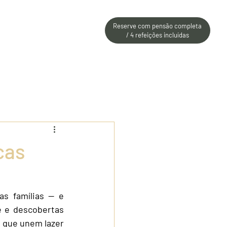
Reserve com pensão completa
ACOTES
CONTATO
/ 4 refeições incluídas
cas
xo
 famílias — e 
 e descobertas 
 que unem lazer 