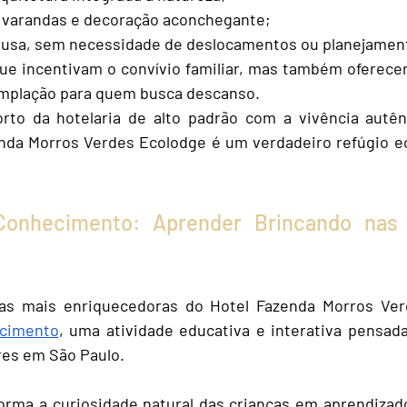
 varandas e decoração aconchegante;
lusa, sem necessidade de deslocamentos ou planejamen
ue incentivam o convívio familiar, mas também oferec
emplação para quem busca descanso.
rto da hotelaria
 de alto padrão com a vivência autênt
nda Morros Verdes Ecolodge é um verdadeiro refúgio eco
Conhecimento: Aprender Brincando nas 
as mais enriquecedoras do Hotel Fazenda Morros Ver
ecimento
, uma atividade educativa e interativa pensad
res em São Paulo. 
orma a curiosidade natural das crianças em aprendizado