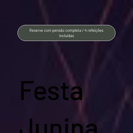
Reserve com pensão completa / 4 refeições
incluídas
Festa
Junina