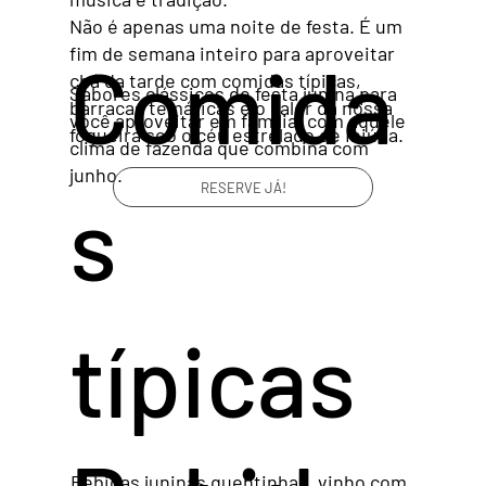
Não é apenas uma noite de festa. É um
verdade
fim de semana inteiro para aproveitar
Comida
chá da tarde com comidas típicas,
Sabores clássicos de festa junina para
barracas temáticas e o calor da nossa
você aproveitar em família, com aquele
fogueira sob o céu estrelado de Ibiúna.
clima de fazenda que combina com
junho.
RESERVE JÁ!
s
típicas
Bebidas juninas quentinhas, vinho com