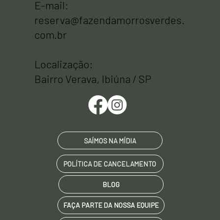
E-mail:
MORROS
reserva@fazendamorrosverdes.
com.br
Localização:
VERDES
Bairro Verava, Ibiúna / SP
SAÍMOS NA MÍDIA
ECOLOD
POLÍTICA DE CANCELAMENTO
BLOG
FAÇA PARTE DA NOSSA EQUIPE