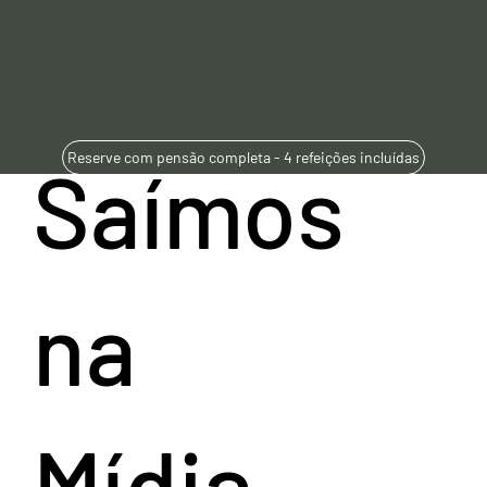
Reserve com pensão completa - 4 refeições incluídas
Saímos
na
Mídia