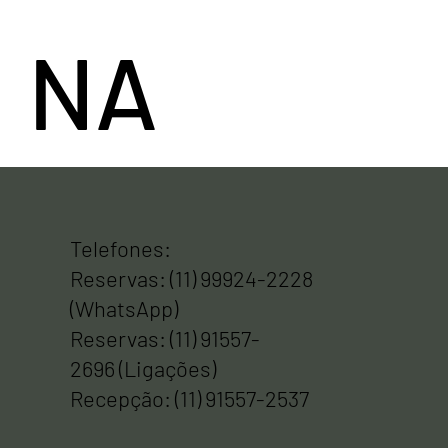
NA
FAZEND
Telefones:
Reservas: (11) 99924-2228
(WhatsApp)
A
Reservas: (11) 91557-
2696 (Ligações)
Recepção: (11) 91557-2537