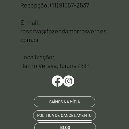
Recepção: (11) 91557-2537
E-mail:
reserva@fazendamorrosverdes.
com.br
Localização:
Bairro Verava, Ibiúna / SP
SAÍMOS NA MÍDIA
POLÍTICA DE CANCELAMENTO
BLOG