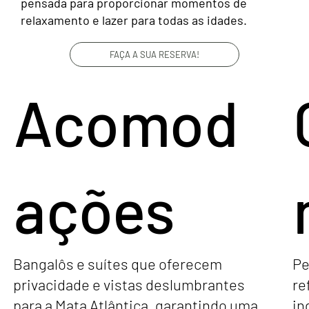
pensada para proporcionar momentos de
relaxamento e lazer para todas as idades.
FAÇA A SUA RESERVA!
Acomod
ações
Bangalôs e suítes que oferecem
Pe
privacidade e vistas deslumbrantes
re
para a Mata Atlântica, garantindo uma
in