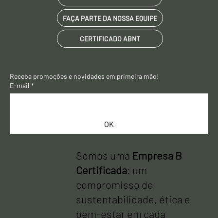
FAÇA PARTE DA NOSSA EQUIPE
CERTIFICADO ABNT
Receba promoções e novidades em primeira mão! 
E-mail
*
OK
Somos uma
Empresa B
Certificada
: um
compromisso de
sustentabilidade, ética e
bem-estar em cada