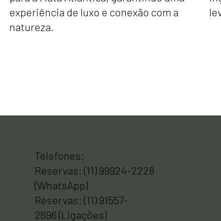
experiência de luxo e conexão com a
le
natureza.
Telefones:
Reservas: (11) 99924-2228
(WhatsApp)
Reservas: (11) 91557-
2696 (Ligações)