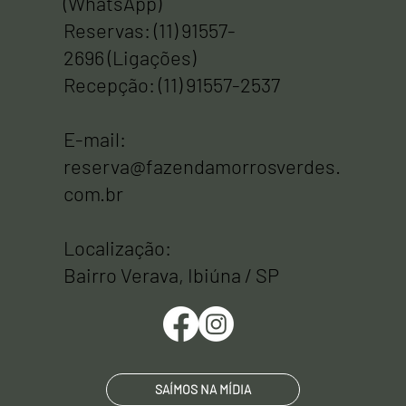
(WhatsApp)
Reservas: (11) 91557-
2696 (Ligações)
Recepção: (11) 91557-2537
E-mail:
reserva@fazendamorrosverdes.
com.br
Localização:
Bairro Verava, Ibiúna / SP
SAÍMOS NA MÍDIA