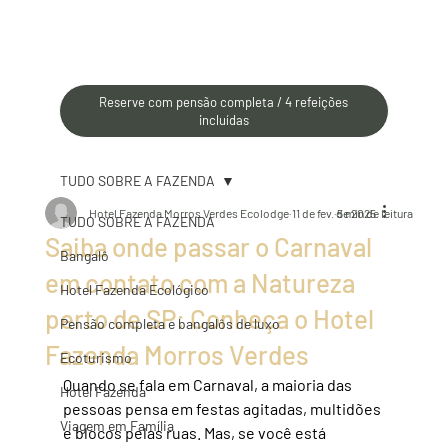
Reserve com pensão completa / 4 refeições
incluídas
TUDO SOBRE A FAZENDA
Hotel Fazenda Morros Verdes Ecolodge
11 de fev. de 2025
5 min de leitura
TUDO SOBRE A FAZENDA
Saiba onde passar o Carnaval
Bangalô
em contato com a Natureza
Hotel Fazenda Ecológico
perto de SP: Conheça o Hotel
Pensão completa e bangalôs de luxo
Fazenda Morros Verdes
Ecoturismo
Quando se fala em Carnaval, a maioria das 
Hotel Fazenda
pessoas pensa em festas agitadas, multidões 
Viagem em Família
e blocos pelas ruas. Mas, se você está 