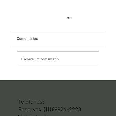
Comentários
Escreva um comentário
Da horta ao prato: por que a gastronomia
consciente virou parte central das viagens
de bem-estar em 2026
Telefones:
Reservas: (11) 99924-2228