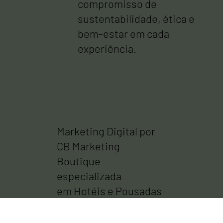
compromisso de
sustentabilidade, ética e
bem-estar em cada
experiência.
Marketing Digital por
CB Marketing
Boutique
especializada
em Hotéis e Pousadas