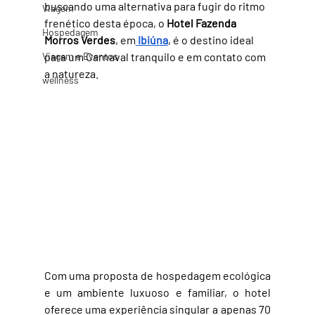
buscando uma alternativa para fugir do ritmo 
Viagem
frenético desta época, o 
Hotel Fazenda 
Hospedagem
Morros Verdes
, em
Ibiúna
, é o destino ideal 
Viagem e Eventos
para um Carnaval tranquilo e em contato com 
a natureza.
wellness
Com uma proposta de hospedagem ecológica 
e um ambiente luxuoso e familiar, o hotel 
oferece uma experiência singular a apenas 70 