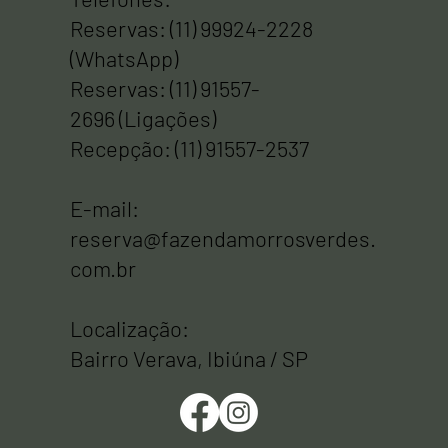
Telefones:
Reservas: (11) 99924-2228
(WhatsApp)
Reservas: (11) 91557-
2696 (Ligações)
Recepção: (11) 91557-2537
E-mail:
reserva@fazendamorrosverdes.
com.br
Localização:
Bairro Verava, Ibiúna / SP