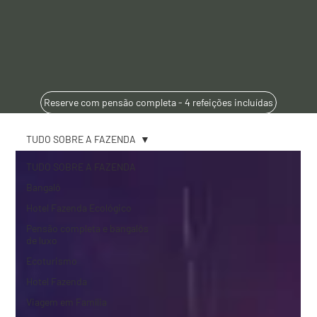
Reserve com pensão completa - 4 refeições incluídas
TUDO SOBRE A FAZENDA
TUDO SOBRE A FAZENDA
Bangalô
Hotel Fazenda Ecológico
Pensão completa e bangalôs
de luxo
Ecoturismo
Hotel Fazenda
Viagem em Família