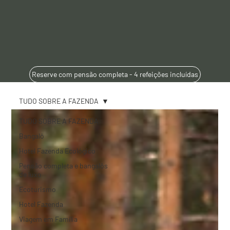
Reserve com pensão completa - 4 refeições incluídas
TUDO SOBRE A FAZENDA
TUDO SOBRE A FAZENDA
Bangalô
Hotel Fazenda Ecológico
Pensão completa e bangalôs
de luxo
Ecoturismo
Hotel Fazenda
Viagem em Família