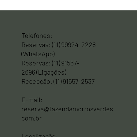
Telefones:
Reservas: (11) 99924-2228
(WhatsApp)
Reservas: (11) 91557-
2696 (Ligações)
Recepção: (11) 91557-2537
E-mail:
reserva@fazendamorrosverdes.
com.br