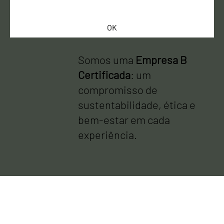
E-mail
*
OK
Somos uma
Empresa B
Certificada
: um
compromisso de
sustentabilidade, ética e
bem-estar em cada
experiência.