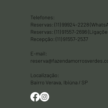
Telefones:
Reservas: (11) 99924-2228 (Whats
Reservas: (11) 91557-2696 (Ligaçõe
Recepção: (11) 91557-2537
E-mail:
reserva@fazendamorrosverdes.c
Localização:
Bairro Verava, Ibiúna / SP