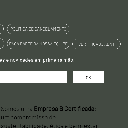
POLÍTICA DE CANCELAMENTO
FAÇA PARTE DA NOSSA EQUIPE
CERTIFICADO ABNT
Receba promoções e novidades em primeira mão! 
OK
Somos uma
Empresa B Certificada
:
um compromisso de
sustentabilidade, ética e bem-estar