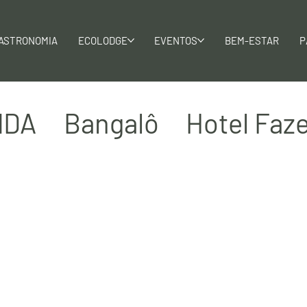
ASTRONOMIA
ECOLODGE
EVENTOS
BEM-ESTAR
P
NDA
Bangalô
Hotel Faz
bangalôs de luxo
Ecotur
Viagem
Hospedagem