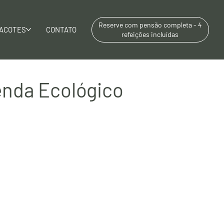
Reserve com pensão completa - 4
ACOTES
CONTATO
refeições incluídas
enda Ecológico
ismo
Hotel Fazenda
Viagem e Eventos