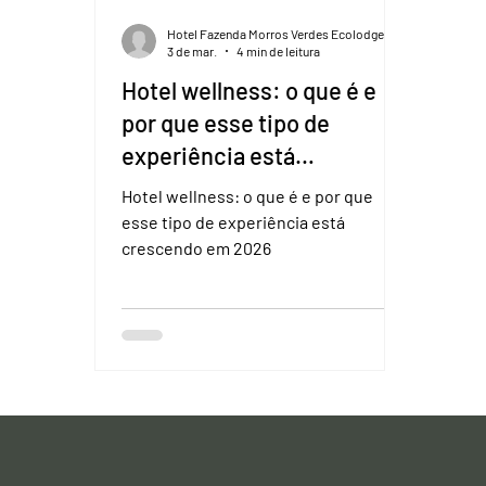
Hotel Fazenda Morros Verdes Ecolodge
3 de mar.
4 min de leitura
Hotel wellness: o que é e
por que esse tipo de
experiência está
crescendo em 2026
Hotel wellness: o que é e por que
esse tipo de experiência está
crescendo em 2026