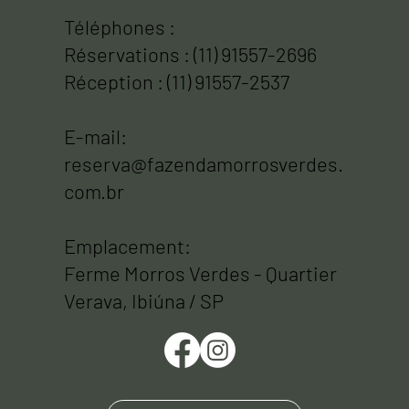
O hotel Morros Verdes não é responsável pelo
uso indevido ou perda dos dados pessoais a que
Téléphones :
não tem acesso ou controle. Ficamos também
Réservations : (11) 91557-2696
isentos de responsabilidade diante do uso ilegal
Réception : (11) 91557-2537
e não autorizado dessa informação como
consequência de uso indevido ou desvio das
E-mail:
suas credenciais de acesso, conduta negligente
ou maliciosa como consequência de atos ou
reserva@fazendamorrosverdes.
omissões da sua parte ou de alguém autorizado
com.br
em seu nome.
Emplacement:
Ferme Morros Verdes - Quartier
Verava, Ibiúna / SP