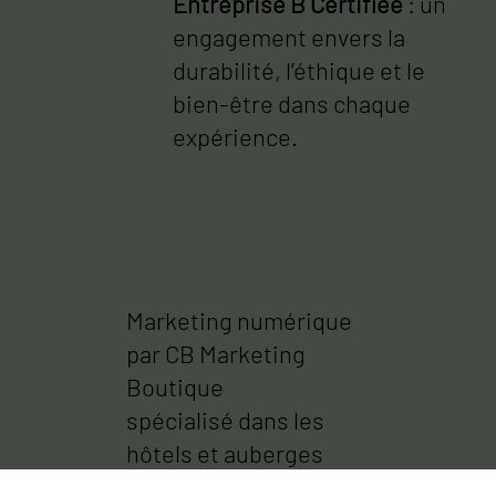
Entreprise B Certifiée
: un
engagement envers la
durabilité, l’éthique et le
bien-être dans chaque
expérience.
Marketing numérique
par CB Marketing
Boutique
spécialisé dans les
hôtels et auberges