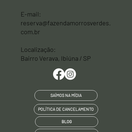
2696 (Ligações)
Recepção: (11) 91557-2537
E-mail:
reserva@fazendamorrosverdes.
com.br
Localização:
Bairro Verava, Ibiúna / SP
SAÍMOS NA MÍDIA
POLÍTICA DE CANCELAMENTO