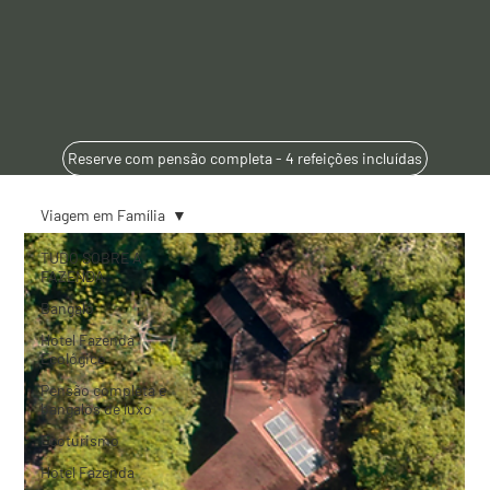
Reserve com pensão completa - 4 refeições incluídas
Viagem em Família
TUDO SOBRE A
FAZENDA
Bangalô
Hotel Fazenda
Ecológico
Pensão completa e
bangalôs de luxo
Ecoturismo
Hotel Fazenda