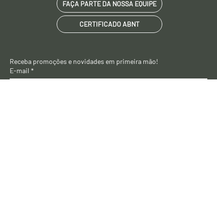
BLOG
FAÇA PARTE DA NOSSA EQUIPE
CERTIFICADO ABNT
Receba promoções e novidades em primeira mão! 
E-mail
*
OK
Somos uma
Empresa B
Certificada
: um
compromisso de